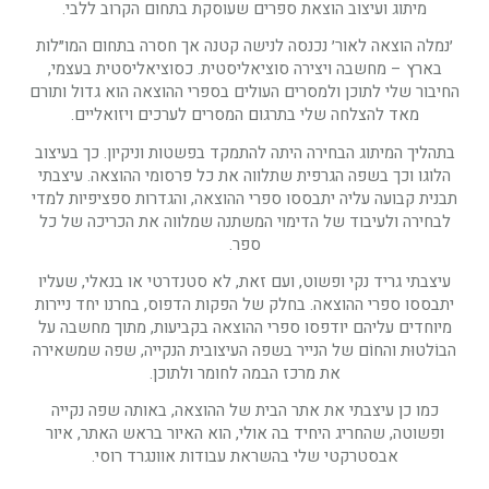
מיתוג ועיצוב הוצאת ספרים שעוסקת בתחום הקרוב ללבי.
׳נמלה הוצאה לאור׳ נכנסה לנישה קטנה אך חסרה בתחום המו״לות
בארץ – מחשבה ויצירה סוציאליסטית. כסוציאליסטית בעצמי,
החיבור שלי לתוכן ולמסרים העולים בספרי ההוצאה הוא גדול ותורם
מאד להצלחה שלי בתרגום המסרים לערכים ויזואליים.
בתהליך המיתוג הבחירה היתה להתמקד בפשטות וניקיון. כך בעיצוב
הלוגו וכך בשפה הגרפית שתלווה את כל פרסומי ההוצאה. עיצבתי
תבנית קבועה עליה יתבססו ספרי ההוצאה, והגדרות ספציפיות למדי
לבחירה ולעיבוד של הדימוי המשתנה שמלווה את הכריכה של כל
ספר.
עיצבתי גריד נקי ופשוט, ועם זאת, לא סטנדרטי או בנאלי, שעליו
יתבססו ספרי ההוצאה. בחלק של הפקות הדפוס, בחרנו יחד ניירות
מיוחדים עליהם יודפסו ספרי ההוצאה בקביעות, מתוך מחשבה על
הבוֹלטוּת והחוֹם של הנייר בשפה העיצובית הנקייה, שפה שמשאירה
את מרכז הבמה לחומר ולתוכן.
כמו כן עיצבתי את אתר הבית של ההוצאה, באותה שפה נקייה
ופשוטה, שהחריג היחיד בה אולי, הוא האיור בראש האתר, איור
אבסטרקטי שלי בהשראת עבודות אוונגרד רוסי.