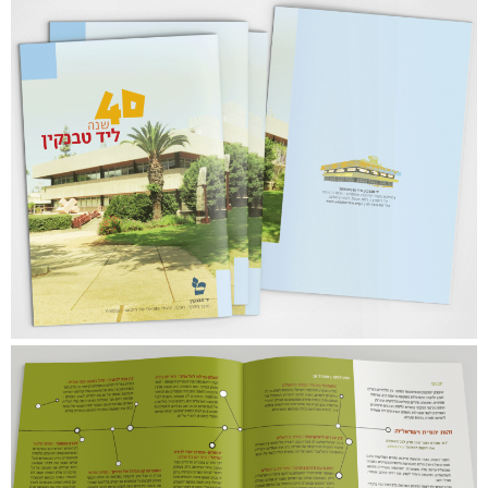
40 שנה ל׳יד טבנקין׳